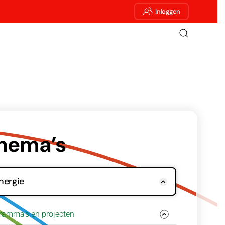
Inloggen
hema’s
nergie
ramma’s en projecten