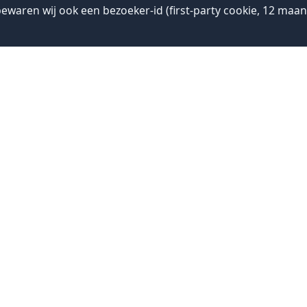
ewaren wij ook een bezoeker-id (first-party cookie, 12 ma
ekadres
Postadres
plein 5
Postbus 4000
 Amersfoort
3800 AE Amersfoort