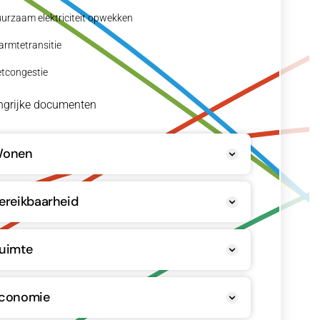
urzaam elektriciteit opwekken
rmtetransitie
tcongestie
ngrijke documenten
onen
ereikbaarheid
uimte
conomie