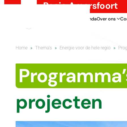
Regio Amersfoort
Overslaan en naar de inhoud gaan
Thema’s
Nieuws
Agenda
Over ons
Co
Home
Thema’s
Energie voor de hele regio
Prog
Programma’
projecten