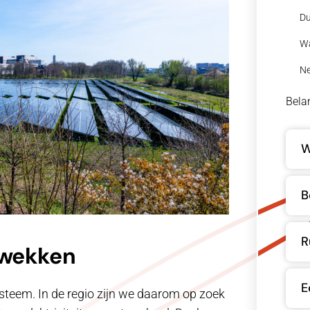
Du
Wa
Ne
Bela
W
B
R
pwekken
E
steem. In de regio zijn we daarom op zoek