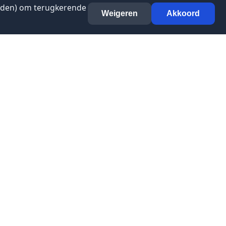
anden) om terugkerende
Weigeren
Akkoord
Contact
info@bureauregioamersfoort.nl
(033) 469 52 60
privacyverklaring
toegankelijkheid