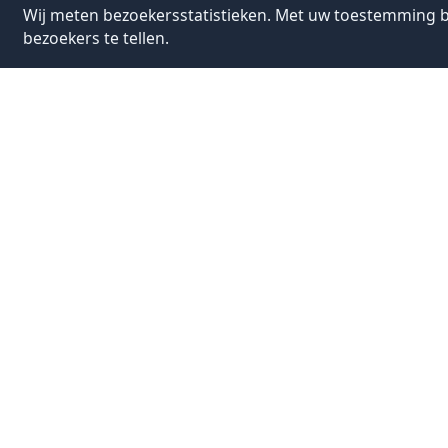
Wij meten bezoekersstatistieken. Met uw toestemming b
bezoekers te tellen.
Bezo
Stadhuis
3811 LM