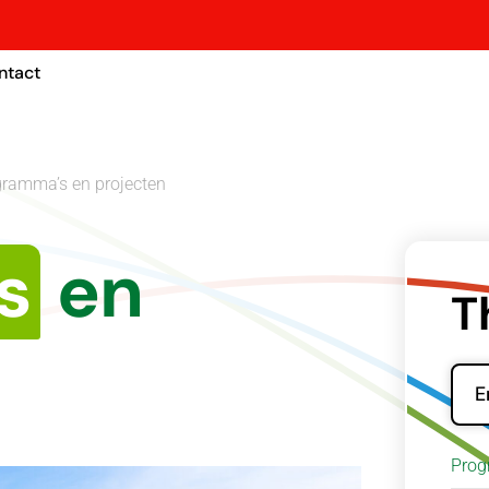
ntact
ramma’s en projecten
s
en
T
E
Prog