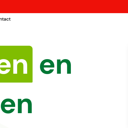
ntact
en
en
den