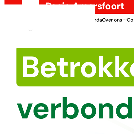
Regio Amersfoort
Overslaan en naar de inhoud gaan
Thema’s
Nieuws
Agenda
Over ons
Co
Betrokk
verbon