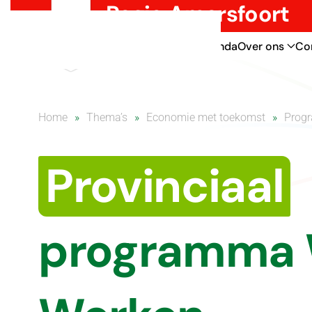
Regio Amersfoort
Overslaan en naar de inhoud gaan
Thema’s
Nieuws
Agenda
Over ons
Co
Home
Thema’s
Economie met toekomst
Progr
Provinciaal
programma 