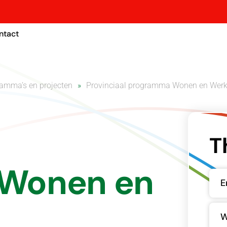
ntact
amma’s en projecten
Provinciaal programma Wonen en Wer
T
Wonen en
E
W