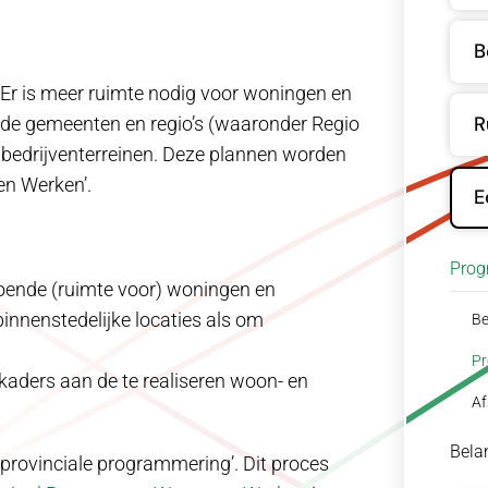
B
. Er is meer ruimte nodig voor woningen en
R
de gemeenten en regio’s (waaronder Regio
bedrijventerreinen. Deze plannen worden
en Werken’.
E
Prog
doende (ruimte voor) woningen en
binnenstedelijke locaties als om
Be
Pr
kaders aan de te realiseren woon- en
Af
Bela
rovinciale programmering’. Dit proces