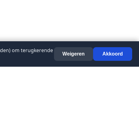
anden) om terugkerende
Weigeren
Akkoord
Contact
info@bureauregioamersfoort.nl