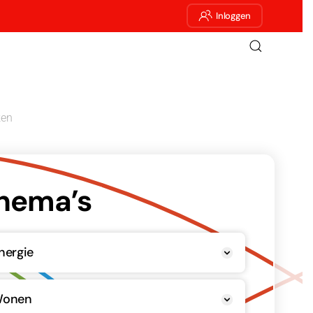
Inloggen
ken
hema’s
nergie
onen