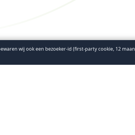
ewaren wij ook een bezoeker-id (first-party cookie, 12 ma
ekadres
Postadres
plein 5
Postbus 4000