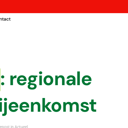
ntact
: regionale
ijeenkomst
Gepost in
Actueel
.