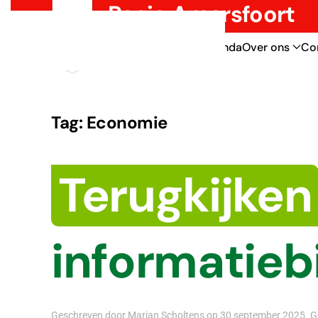
Regio Amersfoort
Overslaan en naar de inhoud gaan
Thema’s
Nieuws
Agenda
Over ons
Co
Tag:
Economie
Terugkijken
informatieb
Geschreven door
Marjan Scholtens
op
30 september 2025
. 