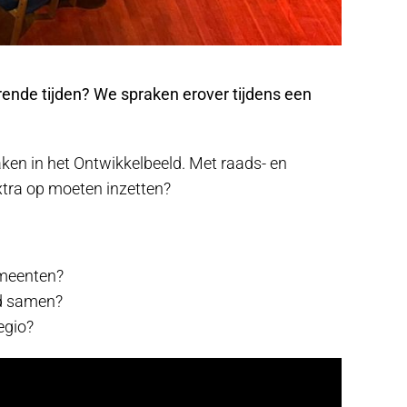
rende tijden? We spraken erover tijdens een
ken in het Ontwikkelbeeld. Met raads- en
xtra op moeten inzetten?
emeenten?
ed samen?
egio?