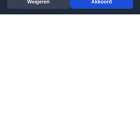
Weigeren
Akkoord
Bezoekadres
Stadhuisplein 5
3811 LM Amersfoort