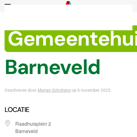
Overslaan en naar de inhoud gaan
Gemeentehu
Barneveld
Geschreven door
Marjan Scholtens
op
6 november 2025
.
LOCATIE
Raadhuisplein 2
Barneveld