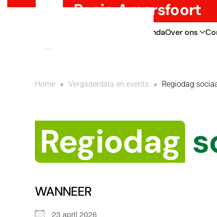
Regio Amersfoort
Overslaan en naar de inhoud gaan
Thema’s
Nieuws
Agenda
Over ons
Co
Home
Vergaderdata en events
Regiodag socia
Regiodag
s
WANNEER
23 april 2026