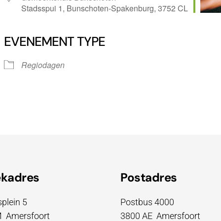
Stadsspui 1, Bunschoten-Spakenburg, 3752 CL
EVENEMENT TYPE
ndar
iCalendar
Office 
Regiodagen
ekadres
Postadres
plein 5
Postbus 4000
 Amersfoort
3800 AE Amersfoort