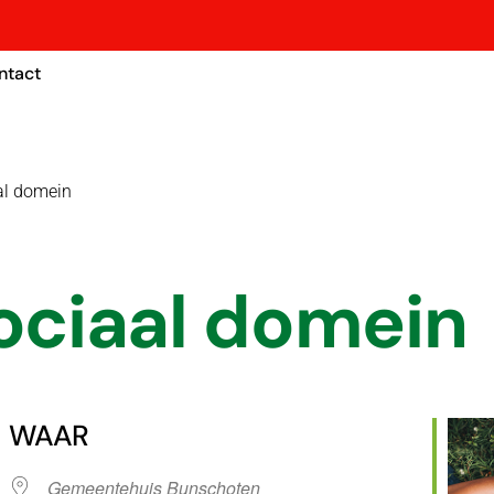
ntact
al domein
ociaal domein
WAAR
Gemeentehuis Bunschoten