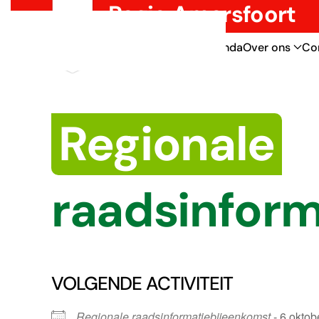
Regio Amersfoort
Overslaan en naar de inhoud gaan
Thema’s
Nieuws
Agenda
Over ons
Co
Regionale
raadsinfor
VOLGENDE ACTIVITEIT
Regionale raadsinformatiebijeenkomst
- 6 oktob